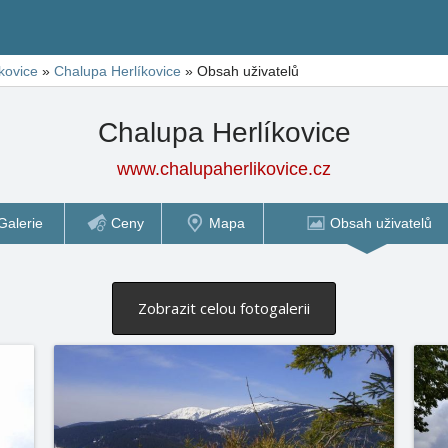
kovice
»
Chalupa Herlíkovice
»
Obsah uživatelů
Chalupa Herlíkovice
www.chalupaherlikovice.cz
Galerie
Ceny
Mapa
Obsah uživatelů
Zobrazit celou fotogalerii