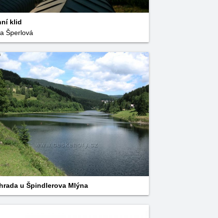
ní klid
na Šperlová
hrada u Špindlerova Mlýna