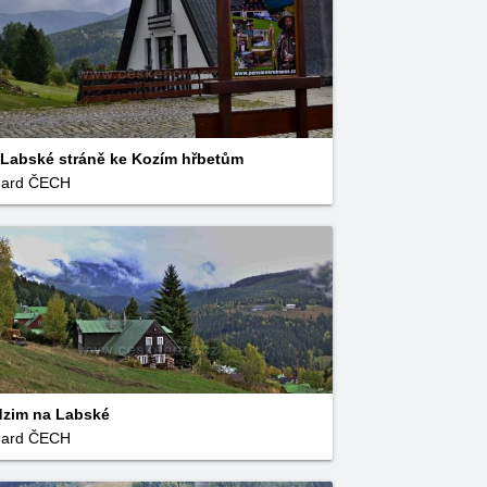
Labské stráně ke Kozím hřbetům
uard ČECH
zim na Labské
uard ČECH