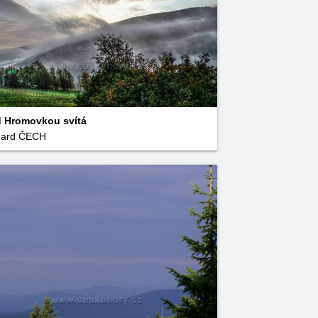
 Hromovkou svítá
uard ČECH