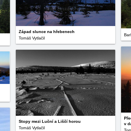
Západ slunce na hřebenech
Bar
Tomáš Vytlačil
Pře
Stopy mezi Luční a Liščí horou
v d
Tomáš Vytlačil
Tom