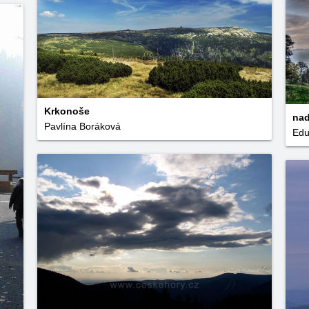
Krkonoše
nad
Pavlína Boráková
Ed