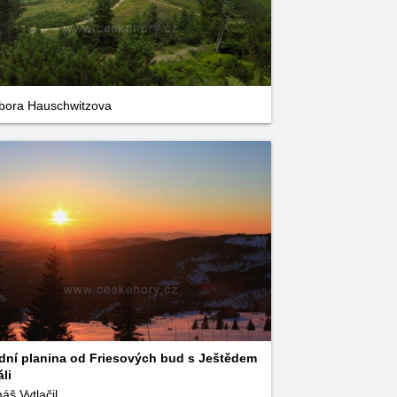
bora Hauschwitzova
dní planina od Friesových bud s Ještědem
áli
áš Vytlačil