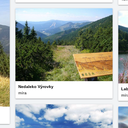
Nedaleko Výrovky
Lab
míra
mír