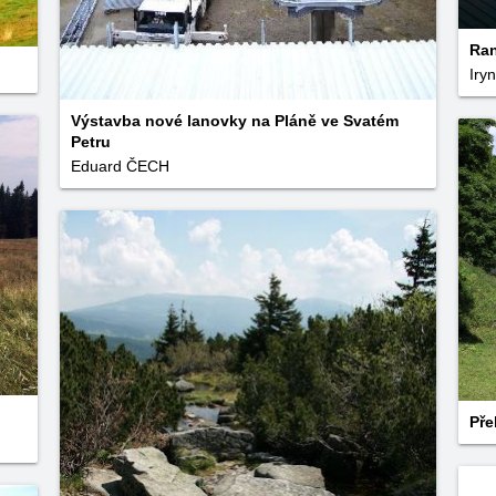
Ran
Iry
Výstavba nové lanovky na Pláně ve Svatém
Petru
Eduard ČECH
Pře