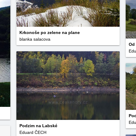
Krkonoše po zelene na plane
blanka salacova
Od 
Ed
Pod
Ed
Podzim na Labské
Eduard ČECH