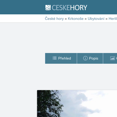
České hory
»
Krkonoše
»
Ubytování
»
Herlí
Přehled
Popis