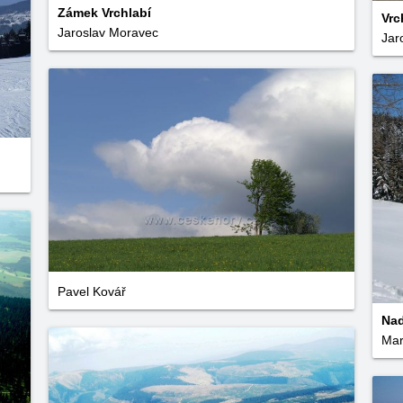
Zámek Vrchlabí
Vrc
Jaroslav Moravec
Jar
Pavel Kovář
Nad
Mar