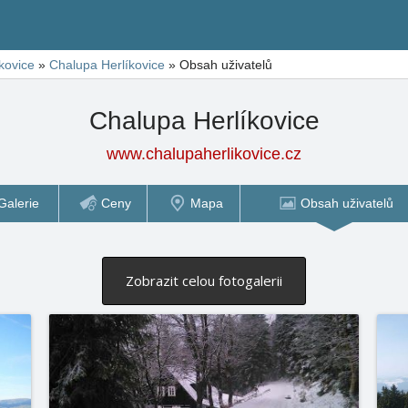
kovice
»
Chalupa Herlíkovice
»
Obsah uživatelů
Chalupa Herlíkovice
www.chalupaherlikovice.cz
Galerie
Ceny
Mapa
Obsah uživatelů
Zobrazit celou fotogalerii