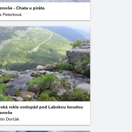
onoše - Chata u piráta
ka Peterková
ská rokle vodopád pod Labskou boudou
konoše
tin Dorčák