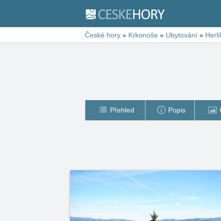
České hory
»
Krkonoše
»
Ubytování
»
Herlí
Přehled
Popis