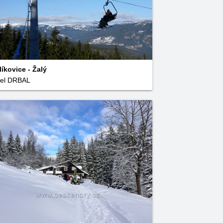
líkovice - Žalý
el DRBAL