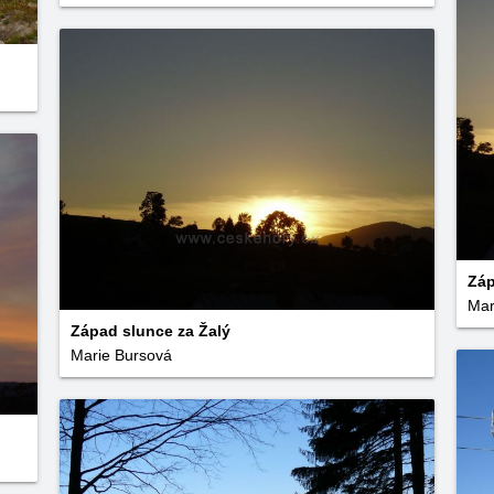
Záp
Mar
Západ slunce za Žalý
Marie Bursová