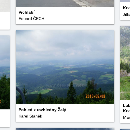
Krk
Vrchlabí
Jit
Eduard ČECH
Lab
Pohled z rozhledny Žalý
Kr
Karel Staněk
Mar