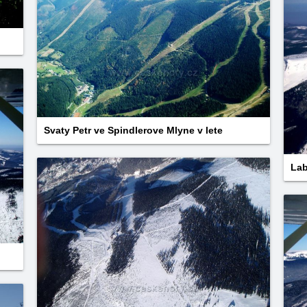
Svaty Petr ve Spindlerove Mlyne v lete
Lab