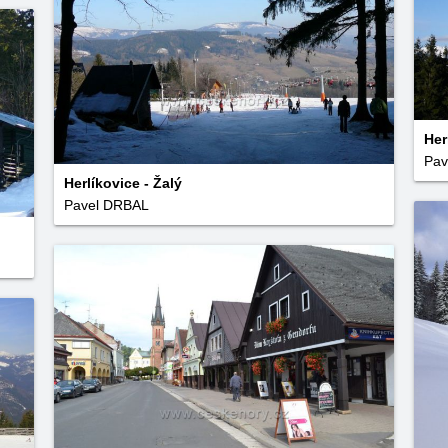
Her
Pav
Herlíkovice - Žalý
Pavel DRBAL