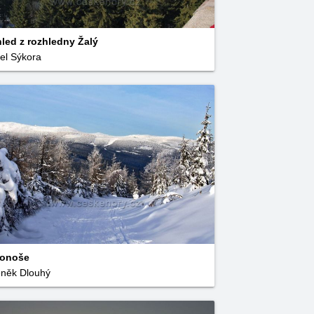
led z rozhledny Žalý
el Sýkora
konoše
něk Dlouhý