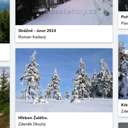
Poh
Pav
Strážné - únor 2014
Roman Kadavý
Kr
Zde
Hřeben Žalého.
Zdeněk Dlouhý